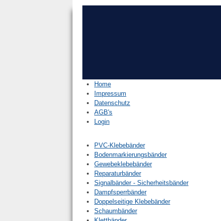
Home
Impressum
Datenschutz
AGB's
Login
PVC-Klebebänder
Bodenmarkierungsbänder
Gewebeklebebänder
Reparaturbänder
Signalbänder - Sicherheitsbänder
Dampfsperrbänder
Doppelseitige Klebebänder
Schaumbänder
Klettbänder